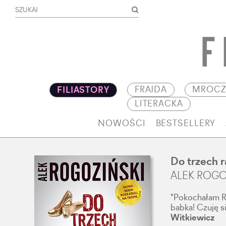
FRAJDA
MROCZ
FILIASTORY
LITERACKA
NOWOŚCI
BESTSELLERY
Do trzech r
ALEK ROGO
"Pokochałam Ró
babka! Czuję s
Witkiewicz