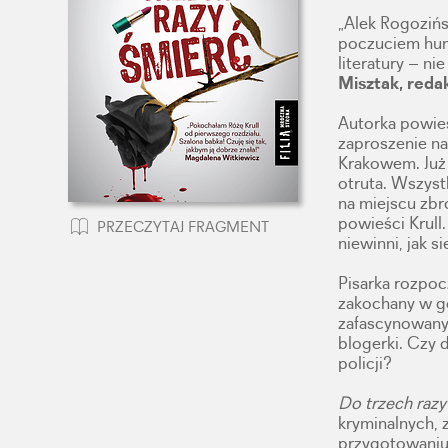
„Alek Rogozińs
poczuciem hum
literatury – ni
Misztak, reda
Autorka powieś
zaproszenie na
Krakowem. Już 
otruta. Wszyst
na miejscu zbro
powieści Krull.
PRZECZYTAJ FRAGMENT
niewinni, jak si
Pisarka rozpoc
zakochany w go
zafascynowany 
blogerki. Czy 
policji?
Do trzech razy
kryminalnych, 
przygotowaniu