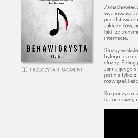
Zamachowiec za
wychowawców i 
przedstawia ża
zakładników, a
fakt, że transm
internecie.
Służby w akcie
byłego prokura
służby. Edling 
zajmującego si
PRZECZYTAJ FRAGMENT
jest nie tylko 
rozwiązać każd
Rozpoczyna się
tak naprawdę n