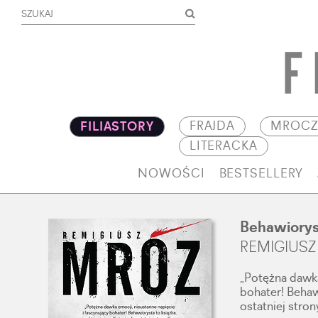
FRAJDA
MROCZ
FILIASTORY
LITERACKA
NOWOŚCI
BESTSELLERY
Behawiorys
REMIGIUSZ
„Potężna dawka
bohater! Behaw
ostatniej stron