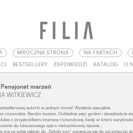
A
MROCZNA STRONA
NA FAKTACH
CI
BESTSELLERY
ZAPOWIEDZI
KATALOG
O 
/Pensjonat marzeń
A WITKIEWICZ
stsellerowej autorki w jednym tomie! Wydanie specjalne.
o po rozwodzie. Bardzo świeżo. Dokładnie pięć godzin i dwadzieścia s
klubie z przyjaciółkami imprezę rozwodową, kiedy w loterii wizytó
oszenie do luksusowego spa o nietuzinkowej nazwie…
óre ma ze sobą zabrać do „Szkoły żon” ogranicza się do szczoteczki d