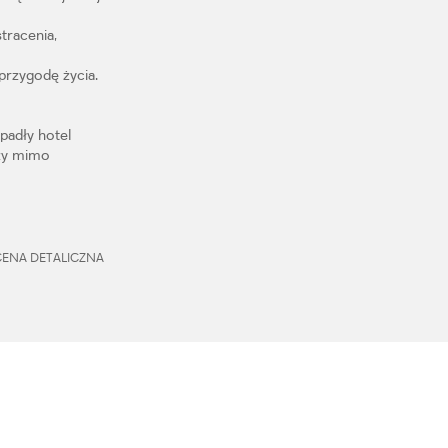
tracenia,
przygodę życia.
padły hotel
zy mimo
, CENA DETALICZNA