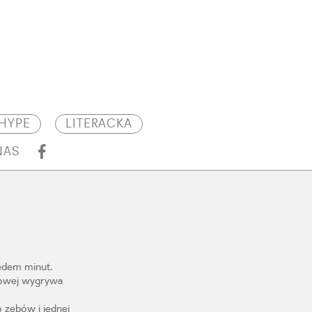
HYPE
LITERACKA
NAS
iedem minut.
wkowej wygrywa
o zębów i jednej