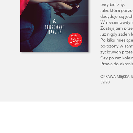
pary bielizny.
Julia, która porz
decyduje się jech
W niesamowitym l
Zostają tam prze
Już nigdy żaden f
Po kilku miesią
położony w sam
życiowych przes
Czy po raz kolej
Prawa do ekraniz
OPRAWA MIĘKKA, 51
39,90