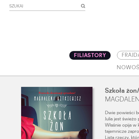
FRAJD
FILIASTORY
NOWOŚ
Szkoła żon
MAGDALEN
Dwie powieści be
Julia jest śwież
Właśnie opija w 
tajemnicze zapr
Lista rzeczy, kt