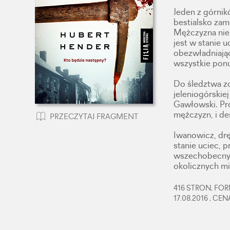
Jeden z górnik
bestialsko za
Mężczyzna nie 
jest w stanie u
obezwładniając
wszystkie pon
Do śledztwa zo
jeleniogórskie
Gawłowski. Prób
mężczyzn, i de
PRZECZYTAJ FRAGMENT
Iwanowicz, drę
stanie uciec,
wszechobecnym
okolicznych mi
416 STRON, FORM
17.08.2016 , CE