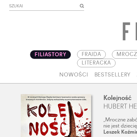
FRAJDA
MROCZ
FILIASTORY
LITERACKA
NOWOŚCI
BESTSELLERY
Kolejność
HUBERT H
„Mroczne zabó
nie jest dzieci
Leszek Koźmiń