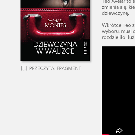
Teo Avelar to 
zmienia się, ki
dziewczynę.
Wkrótce Teo z
wyboru, musi d
rozdzieliło. Już
PRZECZYTAJ FRAGMENT