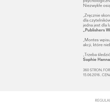
psychologiczną
Niezwykłe osią
„Zręcznie skon
dla czytelnikó
jedna jest dla
„Publishers W
„Montes wpisuj
akcji, które n
„Trzeba śledzi
Sophie Hann
360 STRON, FORM
15.06.2016 , CE
REGULA