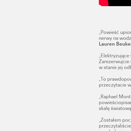
„Powieść upior
nerwy na wodzy
Lauren Beuke
„Elektryzujące
Zarezerwujcie 
w stanie jej od
„To prawdopodo
przeczytacie w
„Raphael Mont
powieściopisar
skalę światową
„Zostałem poch
przeczytaliście