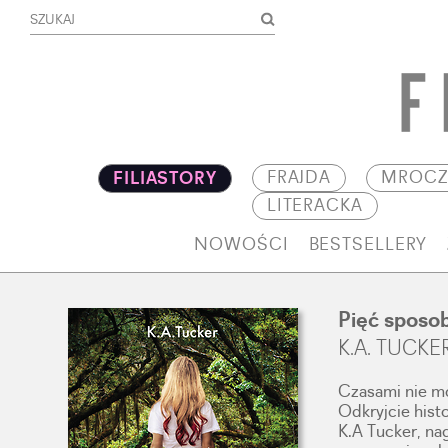
FRAJDA
MROCZ
FILIASTORY
LITERACKA
NOWOŚCI
BESTSELLERY
Pięć sposo
K.A. TUCKE
Czasami nie mo
Odkryjcie hist
K.A Tucker, na