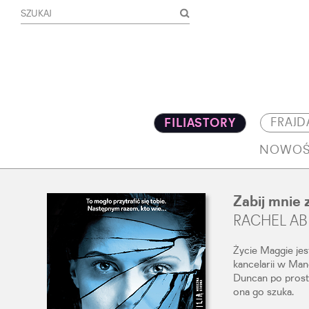
FRAJD
FILIASTORY
NOWOŚ
Zabij mnie
RACHEL A
Życie Maggie jes
kancelarii w Man
Duncan po prostu
ona go szuka.