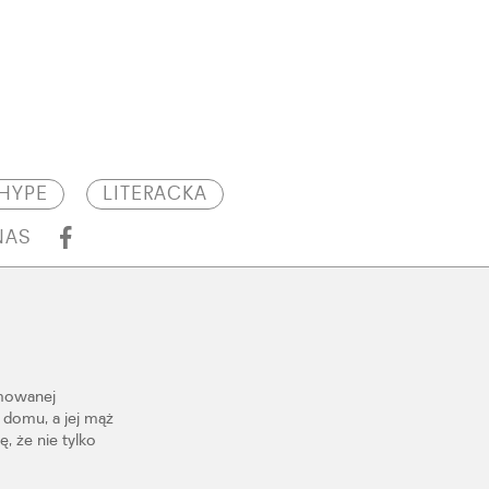
HYPE
LITERACKA
NAS
omowanej
 domu, a jej mąż
, że nie tylko