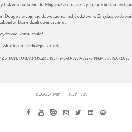
ety łudząco podobne do Maggie. Czy to znaczy, że ona będzie następ
m Douglas przejmuje dowodzenie nad śledztwem. Znajduje podobie
bójstw, które dzieli dwanaście lat.
cydować, komu zaufać.
, wkrótce zginie kolejna kobieta.
2 STRON, FORMAT 135x205, ISBN 978-83-8280-822-3, PREMIERA 19.07.2023 
REGULAMIN
KONTAKT