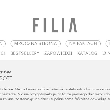
A
MROCZNA STRONA
NA FAKTACH
CI
BESTSELLERY
ZAPOWIEDZI
KATALOG
O 
 znów
BBOTT
t idealne. Ma cudowną rodzinę i właśnie została zatrudniona w ren
chesterze. Nic nie przygotowało jej na to, że pewnego dnia wróci do
 zniknie, zostawiając ich dzieci zupełnie same. Wkrótce dowiaduje się